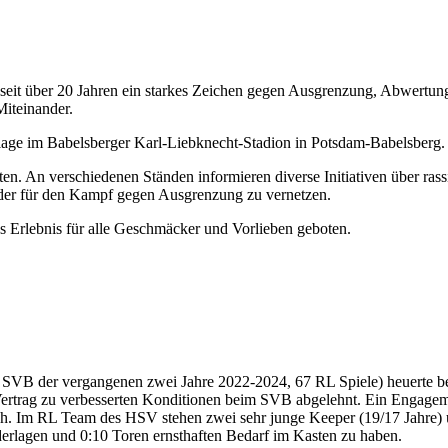
tzt seit über 20 Jahren ein starkes Zeichen gegen Ausgrenzung, Abwertu
Miteinander.
lage im Babelsberger Karl-Liebknecht-Stadion in Potsdam-Babelsberg.
ten. An verschiedenen Ständen informieren diverse Initiativen über rass
ander für den Kampf gegen Ausgrenzung zu vernetzen.
es Erlebnis für alle Geschmäcker und Vorlieben geboten.
SVB der vergangenen zwei Jahre 2022-2024, 67 RL Spiele) heuerte be
rtrag zu verbesserten Konditionen beim SVB abgelehnt. Ein Engageme
ich. Im RL Team des HSV stehen zwei sehr junge Keeper (19/17 Jahre) u
ederlagen und 0:10 Toren ernsthaften Bedarf im Kasten zu haben.