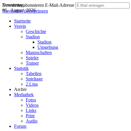
Donnerstag
Newsletter abonnieren
E-Mail-Adresse
06. August 2026
Navigation überspringen
Startseite
Verein
Geschichte
Stadion
Stadion
Umgebung
Mannschaften
Spieler
Trainer
Statistik
Tabellen
Spieltage
2.Liga
Archiv
Mediathek
Fotos
Videos
Links
Print
Audio
Forum