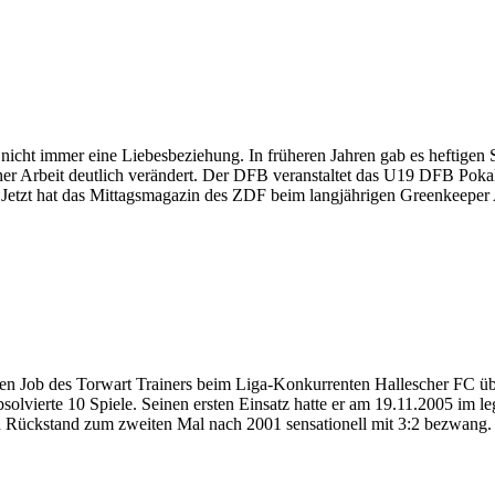
cht immer eine Liebesbeziehung. In früheren Jahren gab es heftigen St
her Arbeit deutlich verändert. Der DFB veranstaltet das U19 DFB Pokalf
. Jetzt hat das Mittagsmagazin des ZDF beim langjährigen Greenkeeper
den Job des Torwart Trainers beim Liga-Konkurrenten Hallescher FC 
lvierte 10 Spiele. Seinen ersten Einsatz hatte er am 19.11.2005 im l
h Rückstand zum zweiten Mal nach 2001 sensationell mit 3:2 bezwang.