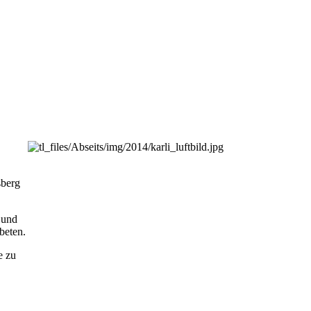
sberg
 und
beten.
e zu