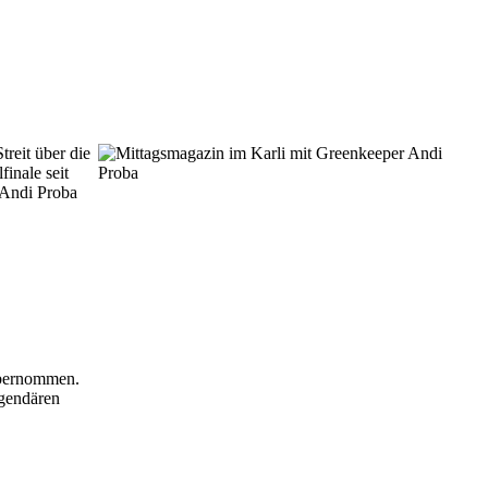
reit über die
inale seit
 Andi Proba
übernommen.
egendären