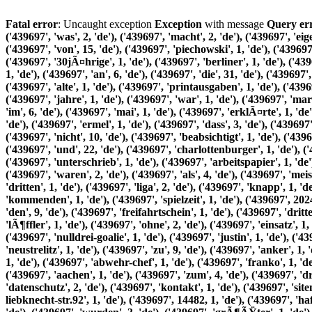
Fatal error
: Uncaught exception
Exception
with message
Query error: Out of range value for column 'id' at row 1 (INSERT INTO tl_search_index (pid, word, relevance, language) VALUES ('439697', 'was', 2, 'de'), ('439697', 'macht', 2, 'de'), ('439697', 'eigentlich', 2, 'de'), ('439697', 'der', 45, 'de'), ('439697', 'ehemalige', 2, 'de'), ('439697', 'babelsberger', 1, 'de'), ('439697', 'laurin', 1, 'de'), ('439697', 'von', 15, 'de'), ('439697', 'piechowski', 1, 'de'), ('439697', 'unterschreibt', 1, 'de'), ('439697', 'bei', 7, 'de'), ('439697', 'lok', 1, 'de'), ('439697', 'leipzig', 1, 'de'), ('439697', 'mittlerweile', 1, 'de'), ('439697', '30jÃ¤hrige', 1, 'de'), ('439697', 'berliner', 1, 'de'), ('439697', 'wechselt', 3, 'de'), ('439697', 'aus', 2, 'de'), ('439697', 'dem', 7,