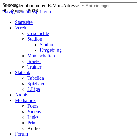
Sonntag
Newsletter abonnieren
E-Mail-Adresse
09. August 2026
Navigation überspringen
Startseite
Verein
Geschichte
Stadion
Stadion
Umgebung
Mannschaften
Spieler
Trainer
Statistik
Tabellen
Spieltage
2.Liga
Archiv
Mediathek
Fotos
Videos
Links
Print
Audio
Forum