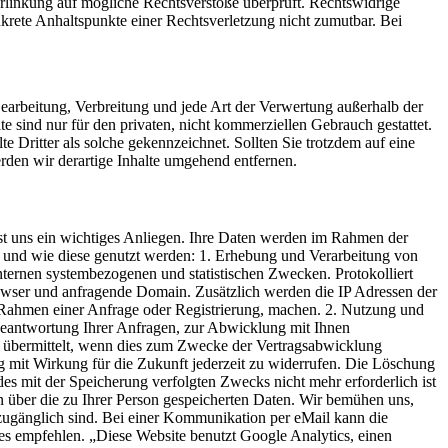
 Verlinkung auf mögliche Rechtsverstöße überprüft. Rechtswidrige
nkrete Anhaltspunkte einer Rechtsverletzung nicht zumutbar. Bei
 Bearbeitung, Verbreitung und jede Art der Verwertung außerhalb der
 sind nur für den privaten, nicht kommerziellen Gebrauch gestattet.
te Dritter als solche gekennzeichnet. Sollten Sie trotzdem auf eine
den wir derartige Inhalte umgehend entfernen.
st uns ein wichtiges Anliegen. Ihre Daten werden im Rahmen der
t und wie diese genutzt werden: 1. Erhebung und Verarbeitung von
internen systembezogenen und statistischen Zwecken. Protokolliert
wser und anfragende Domain. Zusätzlich werden die IP Adressen der
 Rahmen einer Anfrage oder Registrierung, machen. 2. Nutzung und
Beantwortung Ihrer Anfragen, zur Abwicklung mit Ihnen
st übermittelt, wenn dies zum Zwecke der Vertragsabwicklung
ung mit Wirkung für die Zukunft jederzeit zu widerrufen. Die Löschung
es mit der Speicherung verfolgten Zwecks nicht mehr erforderlich ist
rn über die zu Ihrer Person gespeicherten Daten. Wir bemühen uns,
 zugänglich sind. Bei einer Kommunikation per eMail kann die
ges empfehlen. „Diese Website benutzt Google Analytics, einen