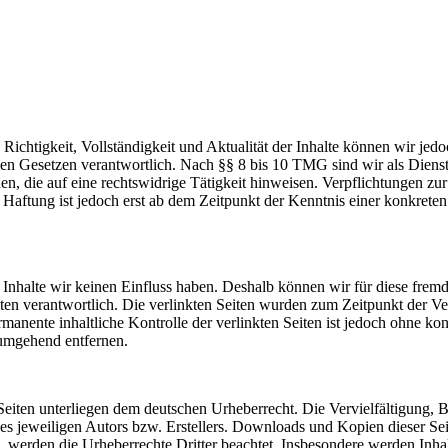
die Richtigkeit, Vollständigkeit und Aktualität der Inhalte können wir
n Gesetzen verantwortlich. Nach §§ 8 bis 10 TMG sind wir als Dienstean
, die auf eine rechtswidrige Tätigkeit hinweisen. Verpflichtungen z
e Haftung ist jedoch erst ab dem Zeitpunkt der Kenntnis einer konkre
n Inhalte wir keinen Einfluss haben. Deshalb können wir für diese fre
 Seiten verantwortlich. Die verlinkten Seiten wurden zum Zeitpunkt der
manente inhaltliche Kontrolle der verlinkten Seiten ist jedoch ohne ko
umgehend entfernen.
n Seiten unterliegen dem deutschen Urheberrecht. Die Vervielfältigung,
 jeweiligen Autors bzw. Erstellers. Downloads und Kopien dieser Seite
n, werden die Urheberrechte Dritter beachtet. Insbesondere werden Inhal