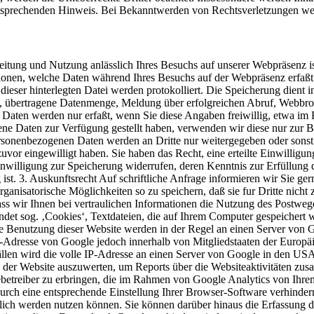
tsprechenden Hinweis. Bei Bekanntwerden von Rechtsverletzungen wer
itung und Nutzung anlässlich Ihres Besuchs auf unserer Webpräsenz i
ationen, welche Daten während Ihres Besuchs auf der Webpräsenz erfaß
dieser hinterlegten Datei werden protokolliert. Die Speicherung dient 
, übertragene Datenmenge, Meldung über erfolgreichen Abruf, Webbro
Daten werden nur erfaßt, wenn Sie diese Angaben freiwillig, etwa im
e Daten zur Verfügung gestellt haben, verwenden wir diese nur zur 
 personenbezogenen Daten werden an Dritte nur weitergegeben oder son
zuvor eingewilligt haben. Sie haben das Recht, eine erteilte Einwillig
nwilligung zur Speicherung widerrufen, deren Kenntnis zur Erfüllung d
ist. 3. Auskunftsrecht Auf schriftliche Anfrage informieren wir Sie ge
anisatorische Möglichkeiten so zu speichern, daß sie fur Dritte nicht
dass wir Ihnen bei vertraulichen Informationen die Nutzung des Postwe
det sog. ‚Cookies‘, Textdateien, die auf Ihrem Computer gespeichert 
e Benutzung dieser Website werden in der Regel an einen Server von G
P-Adresse von Google jedoch innerhalb von Mitgliedstaaten der Europ
en wird die volle IP-Adresse an einen Server von Google in den USA ü
 der Website auszuwerten, um Reports über die Websiteaktivitäten zu
etreiber zu erbringen, die im Rahmen von Google Analytics von Ihrem
h eine entsprechende Einstellung Ihrer Browser-Software verhindern; 
glich werden nutzen können. Sie können darüber hinaus die Erfassung 