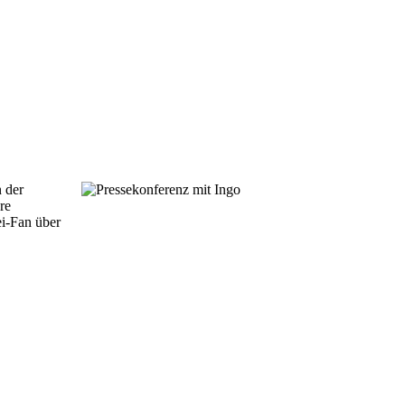
 der
re
ei-Fan über