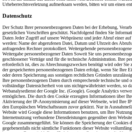
Urheberrechtsverletzung aufmerksam werden, bitten wir um einen en
Datenschutz
Der Schutz Ihrer personenbezogenen Daten bei der Erhebung, Verarbe
gesetzlichen Vorschriften geschützt. Nachfolgend finden Sie Inform
Daten Jeder Zugriff auf unsere Webpräsenz und jeder Abruf einer auf 
werden: Name der abgerufenen Datei, Datum und Uhrzeit des Abrufs
anfragenden Rechner protokolliert. Weitergehende personenbezogene 
Weitergabe personenbezogener Daten Soweit Sie uns personenbezogen
geschlossener Verträge und für die technische Administration. Ihre
erforderlich ist, dies zu Abrechnungszwecken benötigt wird oder Sie 
der gespeicherten personenbezogenen Daten erfolgt, wenn Sie Ihre Ei
oder deren Speicherung aus sonstigen rechtlichen Gründen unzulässig 
Ihre personenbezogenen Daten durch entsprechende technische und org
vollständige Datensicherheit von uns nichtgewährleistet werden, so 
Webanalysedienst der Google Inc. (Google). Google Analytics verwen
ermöglichen. Die durch den Cookie erzeugten Informationen über Ihr
Aktivierung der IP-Anonymisierung auf dieser Webseite, wird Ihre I
den Europäischen Wirtschaftsraum zuvor gekürzt. Nur in Ausnahmefäll
Website wird Google diese Informationen benutzen, um Ihre Nutzung
Internetnutzung verbundene Dienstleistungen gegenüber dem Websiteb
Google zusammengeführt. Sie können die Speicherung der Cookies durc
gegebenenfalls nicht sämtliche Funktionen dieser Website vollumfän