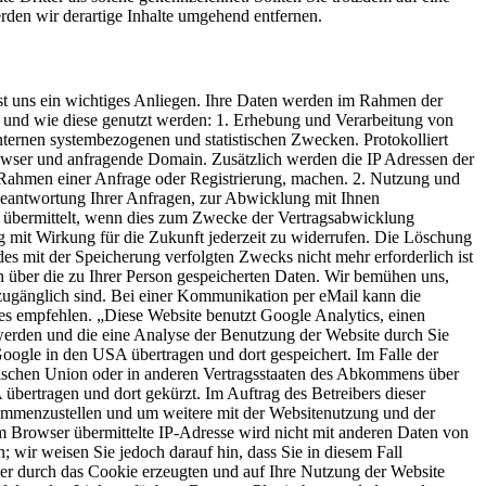
den wir derartige Inhalte umgehend entfernen.
st uns ein wichtiges Anliegen. Ihre Daten werden im Rahmen der
t und wie diese genutzt werden: 1. Erhebung und Verarbeitung von
internen systembezogenen und statistischen Zwecken. Protokolliert
wser und anfragende Domain. Zusätzlich werden die IP Adressen der
 Rahmen einer Anfrage oder Registrierung, machen. 2. Nutzung und
Beantwortung Ihrer Anfragen, zur Abwicklung mit Ihnen
st übermittelt, wenn dies zum Zwecke der Vertragsabwicklung
ung mit Wirkung für die Zukunft jederzeit zu widerrufen. Die Löschung
es mit der Speicherung verfolgten Zwecks nicht mehr erforderlich ist
rn über die zu Ihrer Person gespeicherten Daten. Wir bemühen uns,
 zugänglich sind. Bei einer Kommunikation per eMail kann die
ges empfehlen. „Diese Website benutzt Google Analytics, einen
werden und die eine Analyse der Benutzung der Website durch Sie
oogle in den USA übertragen und dort gespeichert. Im Falle der
äischen Union oder in anderen Vertragsstaaten des Abkommens über
bertragen und dort gekürzt. Im Auftrag des Betreibers dieser
sammenzustellen und um weitere mit der Websitenutzung und der
 Browser übermittelte IP-Adresse wird nicht mit anderen Daten von
wir weisen Sie jedoch darauf hin, dass Sie in diesem Fall
der durch das Cookie erzeugten und auf Ihre Nutzung der Website