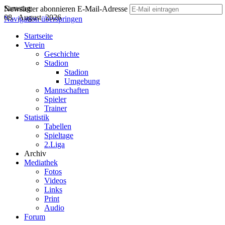
Samstag
Newsletter abonnieren
E-Mail-Adresse
08. August 2026
Navigation überspringen
Startseite
Verein
Geschichte
Stadion
Stadion
Umgebung
Mannschaften
Spieler
Trainer
Statistik
Tabellen
Spieltage
2.Liga
Archiv
Mediathek
Fotos
Videos
Links
Print
Audio
Forum