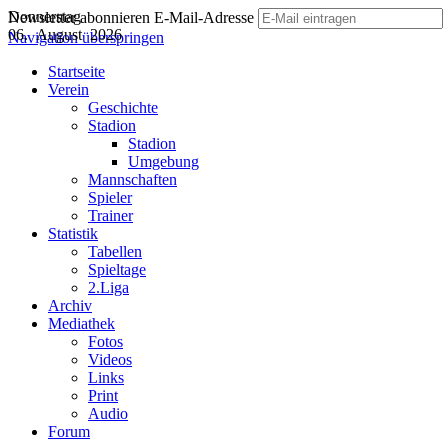
Donnerstag
Newsletter abonnieren
E-Mail-Adresse
06. August 2026
Navigation überspringen
Startseite
Verein
Geschichte
Stadion
Stadion
Umgebung
Mannschaften
Spieler
Trainer
Statistik
Tabellen
Spieltage
2.Liga
Archiv
Mediathek
Fotos
Videos
Links
Print
Audio
Forum