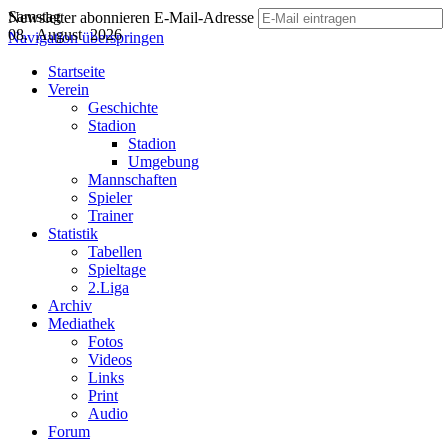
Samstag
Newsletter abonnieren
E-Mail-Adresse
08. August 2026
Navigation überspringen
Startseite
Verein
Geschichte
Stadion
Stadion
Umgebung
Mannschaften
Spieler
Trainer
Statistik
Tabellen
Spieltage
2.Liga
Archiv
Mediathek
Fotos
Videos
Links
Print
Audio
Forum