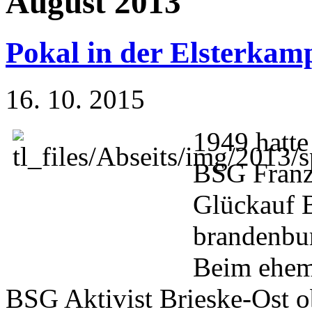
August 2013
Pokal in der Elsterkam
16. 10. 2015
1949 hatte
BSG Franz
Glückauf B
brandenbur
Beim ehem
BSG Aktivist Brieske-Ost ob