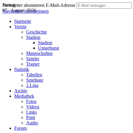
Freitag
Newsletter abonnieren
E-Mail-Adresse
07. August 2026
Navigation überspringen
Startseite
Verein
Geschichte
Stadion
Stadion
Umgebung
Mannschaften
Spieler
Trainer
Statistik
Tabellen
Spieltage
2.Liga
Archiv
Mediathek
Fotos
Videos
Links
Print
Audio
Forum